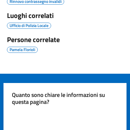
s
Rinnovo contrassegno invalidi
e
Luoghi correlati
r
v
Ufficio di Polizia Locale
i
z
Persone correlate
i
s
Pamela Florioli
c
o
l
a
s
t
Quanto sono chiare le informazioni su
i
questa pagina?
c
i
Valuta da 1 a 5 stelle
Tutti