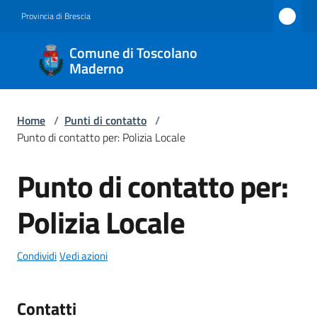
Vai al contenuto
Vai alla navigazione
Vai al footer
Provincia di Brescia
Comune
Comune di Toscolano
di
Maderno
Toscolano
Maderno
Home
/
Punti di contatto
/
Punto di contatto per: Polizia Locale
Punto di contatto per:
Amministrazione
Salta al contenuto
Polizia Locale
Novità
Servizi
Condividi
Vedi azioni
Vivere
Contatti
Toscolano