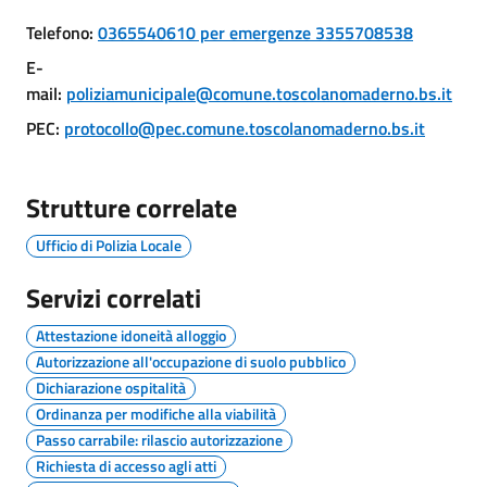
Maderno
Telefono
:
0365540610 per emergenze 3355708538
E-
mail
:
poliziamunicipale@comune.toscolanomaderno.bs.it
PEC
:
protocollo@pec.comune.toscolanomaderno.bs.it
P
o
r
Strutture correlate
t
Ufficio di Polizia Locale
a
l
Servizi correlati
e
D
Attestazione idoneità alloggio
e
Autorizzazione all'occupazione di suolo pubblico
d
Dichiarazione ospitalità
a
Ordinanza per modifiche alla viabilità
l
Passo carrabile: rilascio autorizzazione
o
Richiesta di accesso agli atti