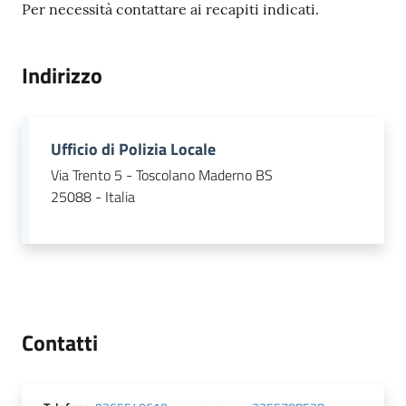
Per necessità contattare ai recapiti indicati.
gli
argomenti...
Indirizzo
Seguici
su
Ufficio di Polizia Locale
Via Trento 5 - Toscolano Maderno BS
25088 - Italia
Contatti