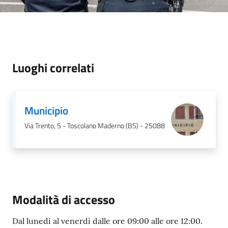
s
e
r
v
i
z
Luoghi correlati
i
s
c
Municipio
o
l
Via Trento, 5 - Toscolano Maderno (BS) - 25088
a
s
t
i
c
i
Modalità di accesso
Dal lunedì al venerdì dalle ore 09:00 alle ore 12:00.
Tutti