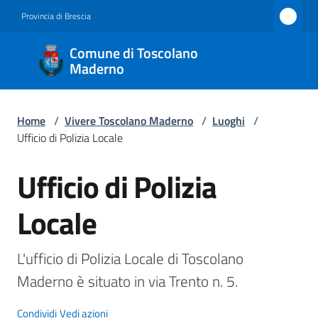
Vai al contenuto
Vai alla navigazione
Vai al footer
Provincia di Brescia
Comune
Comune di Toscolano
di
Maderno
Toscolano
Maderno
Home
/
Vivere Toscolano Maderno
/
Luoghi
/
Ufficio di Polizia Locale
Ufficio di Polizia
Amministrazione
Salta al contenuto
Locale
Novità
Servizi
L'ufficio di Polizia Locale di Toscolano 
Maderno è situato in via Trento n. 5. 
Vivere
Toscolano
Condividi
Vedi azioni