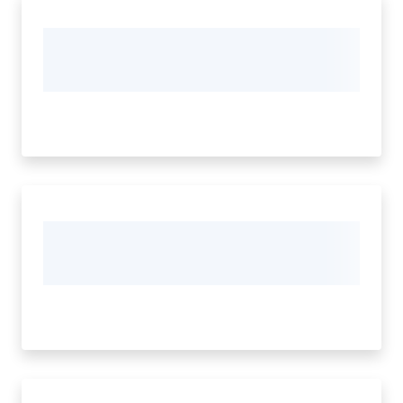
gli
argomenti...
Menu selezionato
Seguici
su