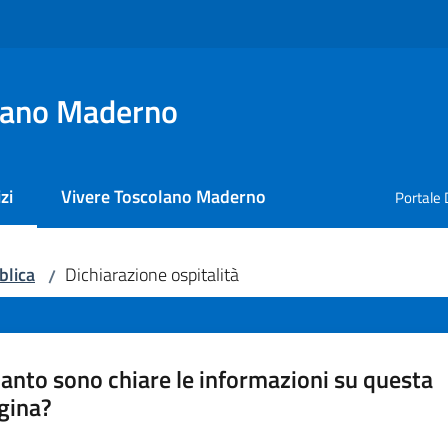
lano Maderno
zi
Vivere Toscolano Maderno
Portale 
 selezionato
blica
Dichiarazione ospitalità
/
anto sono chiare le informazioni su questa
gina?
a da 1 a 5 stelle