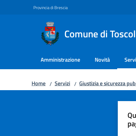
Vai al contenuto
Vai alla navigazione
Vai al footer
Provincia di Brescia
Comune di Tosco
Amministrazione
Novità
Servi
Menu
Home
Servizi
Giustizia e sicurezza pub
/
/
Qu
pa
Valut