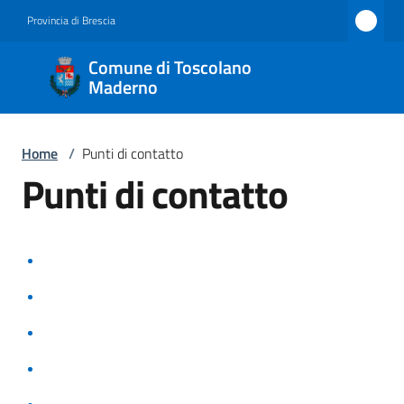
Vai al contenuto
Vai alla navigazione
Vai al footer
Provincia di Brescia
Comune
Comune di Toscolano
di
Maderno
Toscolano
Maderno
Home
/
Punti di contatto
Punti di contatto
Amministrazione
Novità
Servizi
Vivere
Toscolano