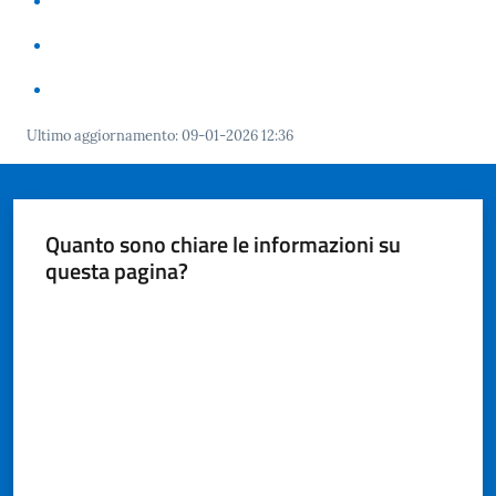
Maderno
Ultimo aggiornamento
:
09-01-2026 12:36
P
o
r
t
Quanto sono chiare le informazioni su
a
questa pagina?
l
e
Valuta da 1 a 5 stelle
D
e
d
a
l
o