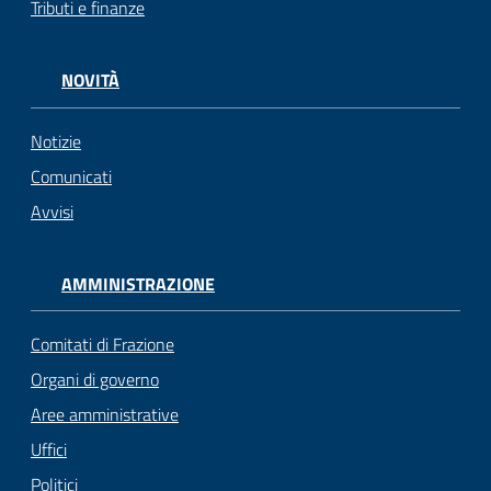
Tributi e finanze
gli
argomenti...
NOVITÀ
Notizie
Seguici
su
Comunicati
Avvisi
AMMINISTRAZIONE
Comitati di Frazione
Organi di governo
Aree amministrative
Uffici
Politici