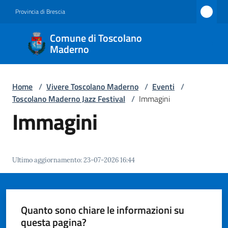
Vai al contenuto
Vai alla navigazione
Vai al footer
Provincia di Brescia
Comune
Comune di Toscolano
di
Maderno
Toscolano
Maderno
Home
/
Vivere Toscolano Maderno
/
Eventi
/
Toscolano Maderno Jazz Festival
/
Immagini
Immagini
Amministrazione
Novità
Ultimo aggiornamento
:
23-07-2026 16:44
Servizi
Quanto sono chiare le informazioni su
Vivere
questa pagina?
Toscolano