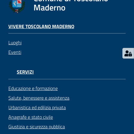
s
Maderno
e
r
v
VIVERE TOSCOLANO MADERNO
i
z
Luoghi
i
s
Eventi
c
o
l
SERVIZI
a
s
Educazione e formazione
t
Salute, benessere e assistenza
i
Urbanistica ed edilizia privata
c
i
Anagrafe e stato civile
Giustizia e sicurezza pubblica
Tutti