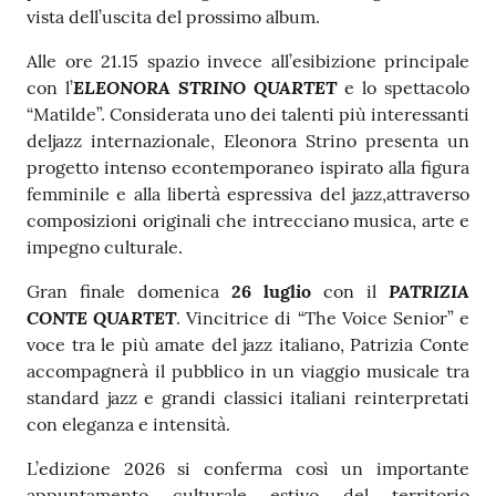
vista dell’uscita del prossimo album.
gli
argomenti...
Alle ore 21.15 spazio invece all’esibizione principale
ELEONORA STRINO QUARTET
con l’
e lo spettacolo
“Matilde”. Considerata uno dei talenti più interessanti
del
jazz internazionale, Eleonora Strino presenta un
Seguici
progetto intenso e
contemporaneo ispirato alla figura
su
femminile e alla libertà espressiva del jazz,
attraverso
composizioni originali che intrecciano musica, arte e
impegno culturale.
PATRIZIA
Gran finale domenica
26 luglio
con il
CONTE QUARTET
. Vincitrice di “The Voice Senior” e
voce tra le più amate del jazz italiano, Patrizia Conte
accompagnerà il pubblico in un viaggio musicale tra
standard jazz e grandi classici italiani reinterpretati
con eleganza e intensità.
L’edizione 2026 si conferma così un importante
appuntamento culturale estivo del territorio