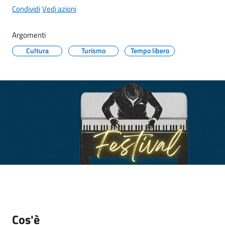
Maderno
Condividi
Vedi azioni
Menu selezionato
Argomenti
Cultura
Turismo
Tempo libero
P
o
r
t
a
l
e
D
e
d
a
l
o
Cos'è