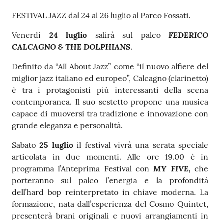
s
e
FESTIVAL JAZZ dal 24 al 26 luglio al Parco Fossati.
r
FEDERICO
v
Venerdì
24 luglio
salirà sul palco
CALCAGNO & THE DOLPHIANS
i
.
z
Definito da “All About Jazz” come “il nuovo alfiere del
i
miglior jazz italiano ed europeo”, Calcagno (clarinetto)
s
è tra i protagonisti più interessanti della scena
c
contemporanea. Il suo sestetto propone una musica
o
capace di muoversi tra tradizione e innovazione con
l
grande eleganza e personalità.
a
s
Sabato
25 luglio
il festival vivrà una serata speciale
t
articolata in due momenti. Alle ore 19.00 è in
i
MY FIVE,
programma l’Anteprima Festival con
che
c
porteranno sul palco l’energia e la profondità
i
dell’hard bop reinterpretato in chiave moderna. La
formazione, nata dall’esperienza del Cosmo Quintet,
presenterà brani originali e nuovi arrangiamenti in
Tutti