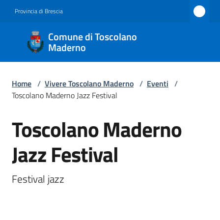
Vai al contenuto
Vai alla navigazione
Vai al footer
Provincia di Brescia
Comune
Comune di Toscolano
di
Maderno
Toscolano
Maderno
Home
/
Vivere Toscolano Maderno
/
Eventi
/
Toscolano Maderno Jazz Festival
Toscolano Maderno
Amministrazione
Salta al contenuto
Jazz Festival
Novità
Servizi
Festival jazz
Vivere
Toscolano