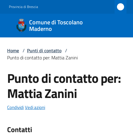
Vai al contenuto
Vai alla navigazione
Vai al footer
Provincia di Brescia
Comune
Comune di Toscolano
di
Maderno
Toscolano
Maderno
Home
/
Punti di contatto
/
Punto di contatto per: Mattia Zanini
Punto di contatto per:
Amministrazione
Salta al contenuto
Mattia Zanini
Novità
Servizi
Condividi
Vedi azioni
Vivere
Contatti
Toscolano