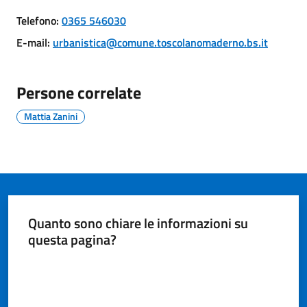
Maderno
Telefono
:
0365 546030
E-mail
:
urbanistica@comune.toscolanomaderno.bs.it
Persone correlate
P
o
Mattia Zanini
r
t
a
l
e
D
Quanto sono chiare le informazioni su
e
questa pagina?
d
a
Valuta da 1 a 5 stelle
l
o