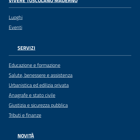
VIVERE TOSCOLANO MADERNO
gli
argomenti...
Luoghi
Eventi
Seguici
SERVIZI
su
Educazione e formazione
Salute, benessere e assistenza
Urbanistica ed edilizia privata
Anagrafe e stato civile
Giustizia e sicurezza pubblica
Tributi e finanze
NOVITÀ