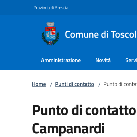
Vai al contenuto
Vai alla navigazione
Vai al footer
Provincia di Brescia
Comune di Tosco
Amministrazione
Novità
Servi
Home
Punti di contatto
Punto di conta
/
/
Salta al contenuto
Punto di contatto
Campanardi