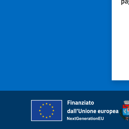
pa
Valut