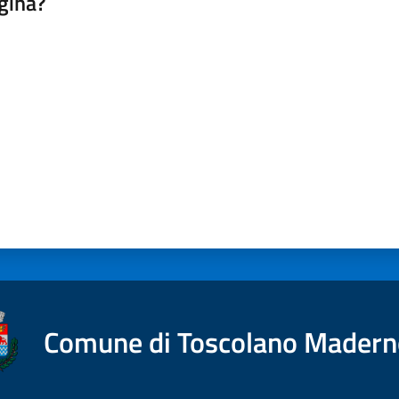
gina?
a da 1 a 5 stelle
Comune di Toscolano Mader