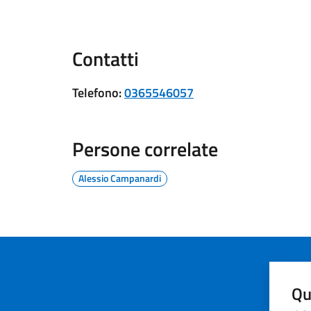
Contatti
Telefono
:
0365546057
Persone correlate
Alessio Campanardi
Qu