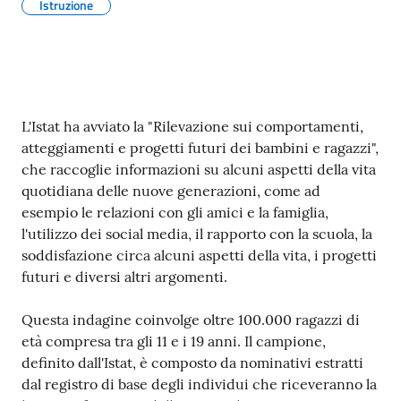
s
Istruzione
e
r
v
i
z
Contenuto
L'Istat ha avviato la "Rilevazione sui comportamenti,
i
atteggiamenti e progetti futuri dei bambini e ragazzi",
s
che raccoglie informazioni su alcuni aspetti della vita
c
quotidiana delle nuove generazioni, come ad
o
esempio le relazioni con gli amici e la famiglia,
l
l'utilizzo dei social media, il rapporto con la scuola, la
a
soddisfazione circa alcuni aspetti della vita, i progetti
s
futuri e diversi altri argomenti.
t
i
Questa indagine coinvolge oltre 100.000 ragazzi di
c
età compresa tra gli 11 e i 19 anni. Il campione,
i
definito dall'Istat, è composto da nominativi estratti
dal registro di base degli individui che riceveranno la
Tutti