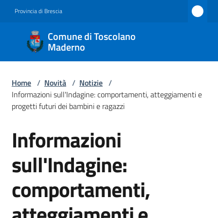
Vai al contenuto
Vai alla navigazione
Vai al footer
Provincia di Brescia
Comune
Comune di Toscolano
di
Maderno
Toscolano
Maderno
Home
/
Novità
/
Notizie
/
Informazioni sull'Indagine: comportamenti, atteggiamenti e
progetti futuri dei bambini e ragazzi
Amministrazione
Informazioni
Salta al contenuto
Novità
sull'Indagine:
Menu selezionato
Servizi
comportamenti,
Vivere
atteggiamenti e
Toscolano