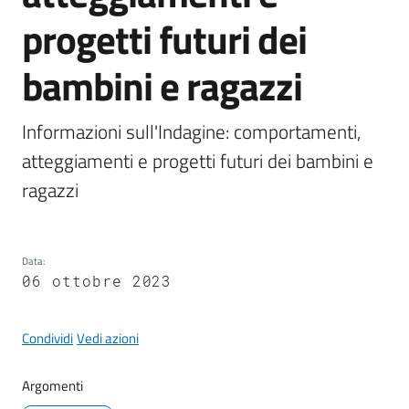
Maderno
progetti futuri dei
bambini e ragazzi
P
Informazioni sull'Indagine: comportamenti, 
o
atteggiamenti e progetti futuri dei bambini e 
r
ragazzi
t
a
l
e
Data
:
D
06 ottobre 2023
e
d
Condividi
Vedi azioni
a
l
Argomenti
o