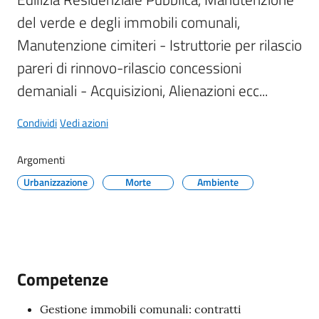
Maderno
del verde e degli immobili comunali, 
Manutenzione cimiteri - Istruttorie per rilascio 
pareri di rinnovo-rilascio concessioni 
demaniali - Acquisizioni, Alienazioni ecc...
P
o
Condividi
Vedi azioni
r
t
Argomenti
a
l
Urbanizzazione
Morte
Ambiente
e
D
e
d
a
Competenze
l
o
Gestione immobili comunali: contratti