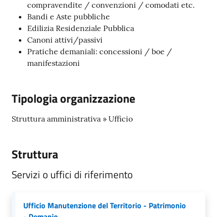
s
compravendite / convenzioni / comodati etc.
e
Bandi e Aste pubbliche
r
Edilizia Residenziale Pubblica
v
Canoni attivi/passivi
i
Pratiche demaniali: concessioni / boe /
z
manifestazioni
i
s
c
Tipologia organizzazione
o
l
Struttura amministrativa » Ufficio
a
s
t
Struttura
i
Servizi o uffici di riferimento
c
i
Ufficio Manutenzione del Territorio - Patrimonio
Tutti
- Demanio