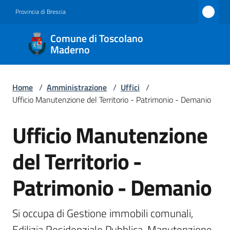
Vai al contenuto
Vai alla navigazione
Vai al footer
Provincia di Brescia
Comune
Comune di Toscolano
di
Maderno
Toscolano
Maderno
Home
/
Amministrazione
/
Uffici
/
Ufficio Manutenzione del Territorio - Patrimonio - Demanio
Ufficio Manutenzione
Amministrazione
Salta al contenuto
Menu selezionato
del Territorio -
Novità
Patrimonio - Demanio
Servizi
Vivere
Si occupa di Gestione immobili comunali, 
Toscolano
Edilizia Residenziale Pubblica, Manutenzione 