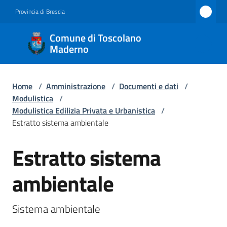
Vai al contenuto
Vai alla navigazione
Vai al footer
Provincia di Brescia
Comune
Comune di Toscolano
di
Maderno
Toscolano
Maderno
Home
/
Amministrazione
/
Documenti e dati
/
Modulistica
/
Modulistica Edilizia Privata e Urbanistica
/
Estratto sistema ambientale
Amministrazione
Menu selezionato
Estratto sistema
Salta al contenuto
Novità
ambientale
Servizi
Sistema ambientale
Vivere
Toscolano