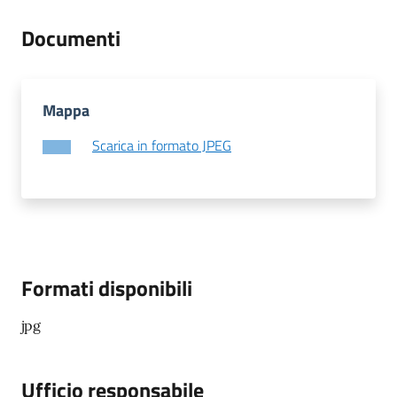
s
e
Documenti
r
v
i
z
Mappa
i
Scarica in formato JPEG
s
c
o
l
a
s
t
Formati disponibili
i
c
jpg
i
Ufficio responsabile
Tutti