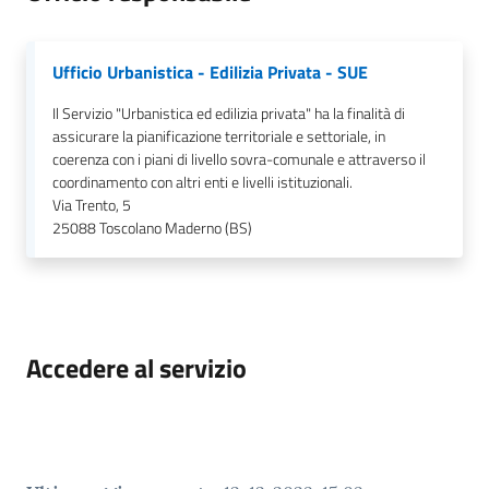
gli
argomenti...
Ufficio Urbanistica - Edilizia Privata - SUE
Il Servizio "Urbanistica ed edilizia privata" ha la finalità di
assicurare la pianificazione territoriale e settoriale, in
Seguici
coerenza con i piani di livello sovra-comunale e attraverso il
su
coordinamento con altri enti e livelli istituzionali.
Via Trento, 5
25088
Toscolano Maderno (BS)
Accedere al servizio