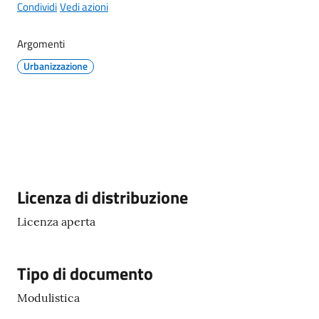
Maderno
Condividi
Vedi azioni
Argomenti
Urbanizzazione
P
o
r
t
a
l
Descrizione
Licenza di distribuzione
e
D
Licenza aperta
e
d
a
Tipo di documento
l
Modulistica
o