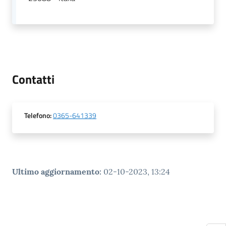
gli
argomenti...
Seguici
Contatti
su
Telefono
:
0365-641339
Ultimo aggiornamento
:
02-10-2023, 13:24