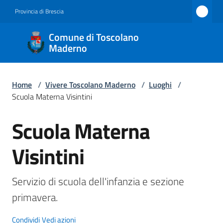
Vai al contenuto
Vai alla navigazione
Vai al footer
Provincia di Brescia
Comune
Comune di Toscolano
di
Maderno
Toscolano
Maderno
Home
/
Vivere Toscolano Maderno
/
Luoghi
/
Scuola Materna Visintini
Scuola Materna
Amministrazione
Salta al contenuto
Visintini
Novità
Servizi
Servizio di scuola dell'infanzia e sezione 
primavera.
Vivere
Toscolano
Condividi
Vedi azioni