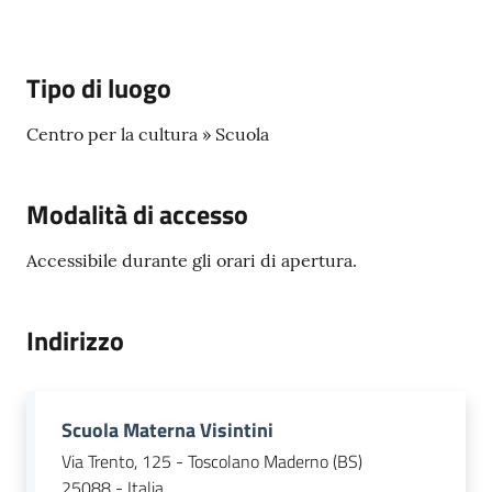
s
e
r
v
Tipo di luogo
i
z
Centro per la cultura » Scuola
i
s
Modalità di accesso
c
o
Accessibile durante gli orari di apertura.
l
a
s
Indirizzo
t
i
c
i
Scuola Materna Visintini
Via Trento, 125 - Toscolano Maderno (BS)
Tutti
25088 - Italia