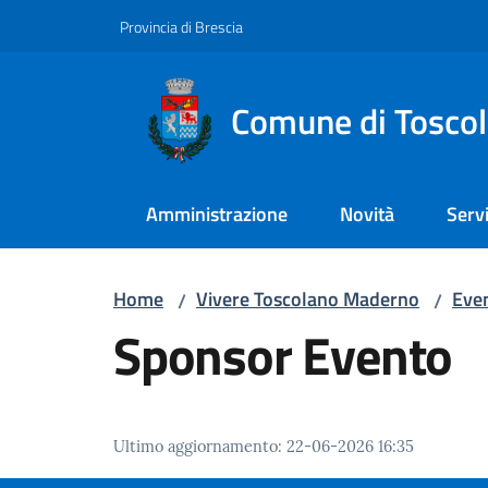
Vai al contenuto
Vai alla navigazione
Vai al footer
Provincia di Brescia
Comune di Tosco
Amministrazione
Novità
Servi
Home
Vivere Toscolano Maderno
Even
/
/
Sponsor Evento
Ultimo aggiornamento
:
22-06-2026 16:35