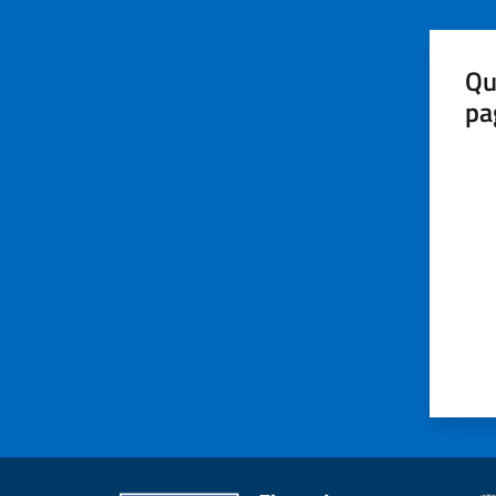
Qu
pa
Valut