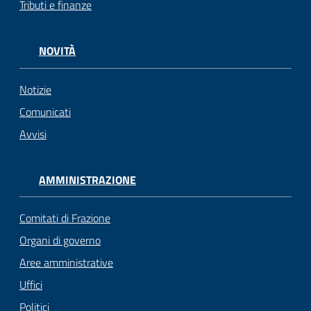
Tributi e finanze
gli
argomenti...
NOVITÀ
Notizie
Seguici
su
Comunicati
Avvisi
AMMINISTRAZIONE
Comitati di Frazione
Organi di governo
Aree amministrative
Uffici
Politici