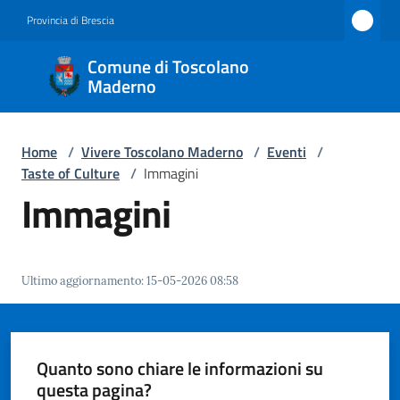
Vai al contenuto
Vai alla navigazione
Vai al footer
Provincia di Brescia
Comune
Comune di Toscolano
di
Maderno
Toscolano
Maderno
Home
/
Vivere Toscolano Maderno
/
Eventi
/
Taste of Culture
/
Immagini
Immagini
Amministrazione
Novità
Ultimo aggiornamento
:
15-05-2026 08:58
Servizi
Quanto sono chiare le informazioni su
Vivere
questa pagina?
Toscolano