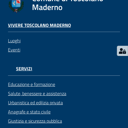
s
Maderno
e
r
v
VIVERE TOSCOLANO MADERNO
i
z
Luoghi
i
s
Eventi
c
o
l
SERVIZI
a
s
Educazione e formazione
t
Salute, benessere e assistenza
i
Urbanistica ed edilizia privata
c
i
Anagrafe e stato civile
Giustizia e sicurezza pubblica
Tutti