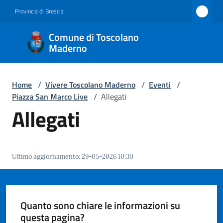
Vai al contenuto
Vai alla navigazione
Vai al footer
Provincia di Brescia
Comune
Comune di Toscolano
di
Maderno
Toscolano
Maderno
Home
/
Vivere Toscolano Maderno
/
Eventi
/
Piazza San Marco Live
/
Allegati
Allegati
Amministrazione
Novità
Ultimo aggiornamento
:
29-05-2026 10:30
Servizi
Quanto sono chiare le informazioni su
Vivere
questa pagina?
Toscolano