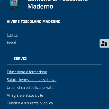
s
Maderno
e
r
v
VIVERE TOSCOLANO MADERNO
i
z
Luoghi
i
s
Eventi
c
o
l
SERVIZI
a
s
Educazione e formazione
t
Salute, benessere e assistenza
i
Urbanistica ed edilizia privata
c
i
Anagrafe e stato civile
Giustizia e sicurezza pubblica
Tutti