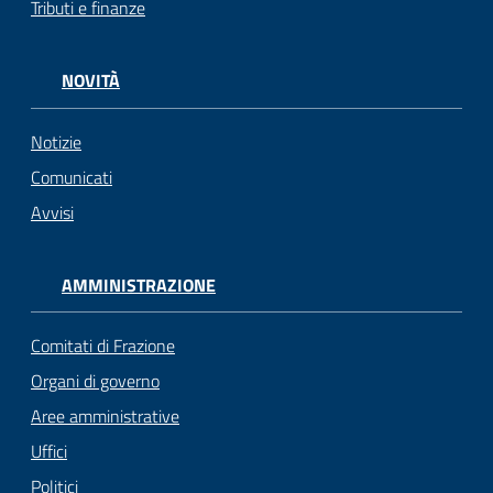
Tributi e finanze
gli
argomenti...
NOVITÀ
Notizie
Seguici
su
Comunicati
Avvisi
AMMINISTRAZIONE
Comitati di Frazione
Organi di governo
Aree amministrative
Uffici
Politici