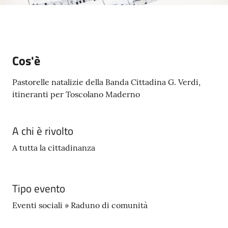
s
e
r
v
i
Cos'è
z
i
Pastorelle natalizie della Banda Cittadina G. Verdi,
s
itineranti per Toscolano Maderno
c
o
l
A chi è rivolto
a
s
A tutta la cittadinanza
t
i
c
Tipo evento
i
Eventi sociali » Raduno di comunità
Tutti