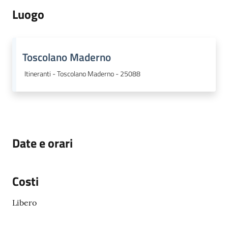
gli
Luogo
argomenti...
Toscolano Maderno
Seguici
Itineranti - Toscolano Maderno - 25088
su
Date e orari
Costi
Libero