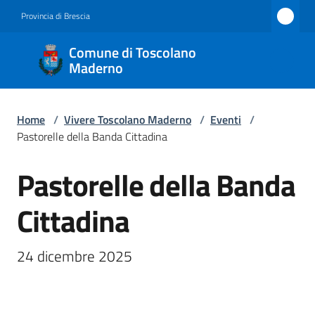
Vai al contenuto
Vai alla navigazione
Vai al footer
Provincia di Brescia
Comune
Comune di Toscolano
di
Maderno
Toscolano
Maderno
Home
/
Vivere Toscolano Maderno
/
Eventi
/
Pastorelle della Banda Cittadina
Pastorelle della Banda
Amministrazione
Salta al contenuto
Cittadina
Novità
Servizi
24 dicembre 2025
Vivere
Toscolano