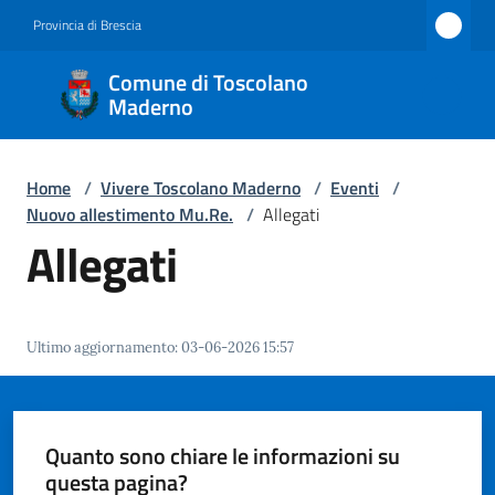
Vai al contenuto
Vai alla navigazione
Vai al footer
Provincia di Brescia
Comune
Comune di Toscolano
di
Maderno
Toscolano
Maderno
Home
/
Vivere Toscolano Maderno
/
Eventi
/
Nuovo allestimento Mu.Re.
/
Allegati
Allegati
Amministrazione
Novità
Ultimo aggiornamento
:
03-06-2026 15:57
Servizi
Quanto sono chiare le informazioni su
Vivere
questa pagina?
Toscolano