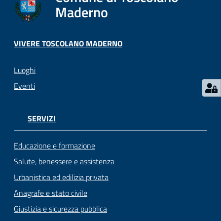
s
Maderno
e
r
v
VIVERE TOSCOLANO MADERNO
i
z
Luoghi
i
s
Eventi
c
o
l
SERVIZI
a
s
Educazione e formazione
t
Salute, benessere e assistenza
i
Urbanistica ed edilizia privata
c
i
Anagrafe e stato civile
Giustizia e sicurezza pubblica
Tutti