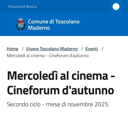
Vai al contenuto
Vai alla navigazione
Vai al footer
Provincia di Brescia
Comune
Comune di Toscolano
di
Maderno
Toscolano
Maderno
Home
/
Vivere Toscolano Maderno
/
Eventi
/
Mercoledì al cinema - Cineforum d'autunno
Mercoledì al cinema -
Amministrazione
Salta al contenuto
Cineforum d'autunno
Novità
Servizi
Secondo ciclo - mese di novembre 2025
Vivere
Toscolano