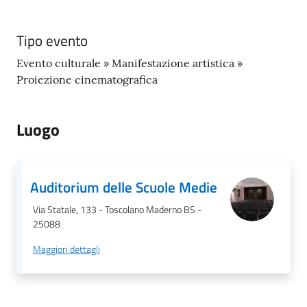
gli
argomenti...
Tipo evento
Evento culturale » Manifestazione artistica »
Proiezione cinematografica
Seguici
su
Luogo
Auditorium delle Scuole Medie
Via Statale, 133 - Toscolano Maderno BS -
25088
Maggiori dettagli