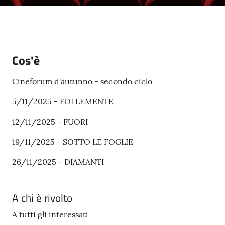
s
e
r
v
i
Cos'è
z
i
Cineforum d'autunno - secondo ciclo
s
c
5/11/2025 - FOLLEMENTE
o
l
12/11/2025 - FUORI
a
19/11/2025 - SOTTO LE FOGLIE
s
t
26/11/2025 - DIAMANTI
i
c
i
A chi è rivolto
A tutti gli interessati
Tutti