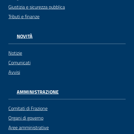
gli
Giustizia e sicurezza pubblica
argomenti...
Tributi e finanze
NOVITÀ
Seguici
su
Notizie
Comunicati
Avvisi
AMMINISTRAZIONE
Comitati di Frazione
Organi di governo
Aree amministrative