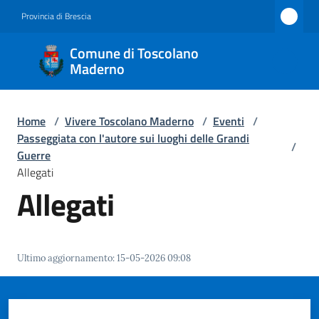
Vai al contenuto
Vai alla navigazione
Vai al footer
Provincia di Brescia
Comune
Comune di Toscolano
di
Maderno
Toscolano
Maderno
Home
/
Vivere Toscolano Maderno
/
Eventi
/
Passeggiata con l'autore sui luoghi delle Grandi
/
Guerre
Allegati
Amministrazione
Allegati
Novità
Servizi
Ultimo aggiornamento
:
15-05-2026 09:08
Vivere
Toscolano