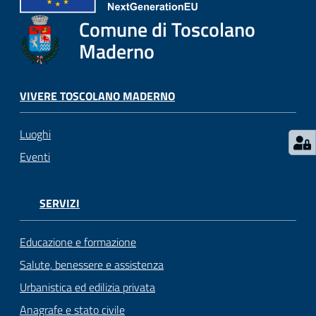
s
e
Comune di Toscolano
r
Maderno
v
i
z
VIVERE TOSCOLANO MADERNO
i
s
Luoghi
c
o
Eventi
l
a
s
SERVIZI
t
i
Educazione e formazione
c
Salute, benessere e assistenza
i
Urbanistica ed edilizia privata
Anagrafe e stato civile
Tutti