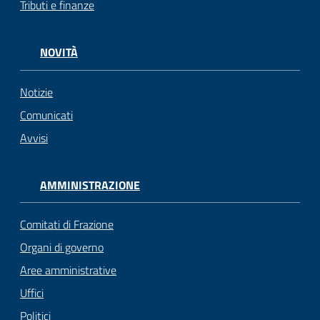
Tributi e finanze
gli
argomenti...
NOVITÀ
Notizie
Seguici
su
Comunicati
Avvisi
AMMINISTRAZIONE
Comitati di Frazione
Organi di governo
Aree amministrative
Uffici
Politici