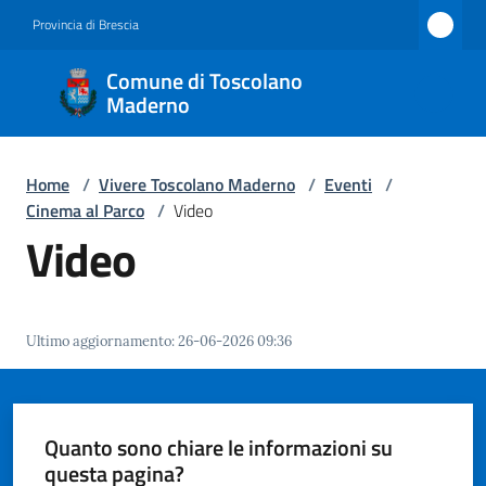
Vai al contenuto
Vai alla navigazione
Vai al footer
Provincia di Brescia
Comune
Comune di Toscolano
di
Maderno
Toscolano
Maderno
Home
/
Vivere Toscolano Maderno
/
Eventi
/
Cinema al Parco
/
Video
Video
Amministrazione
Novità
Ultimo aggiornamento
:
26-06-2026 09:36
Servizi
Quanto sono chiare le informazioni su
Vivere
questa pagina?
Toscolano