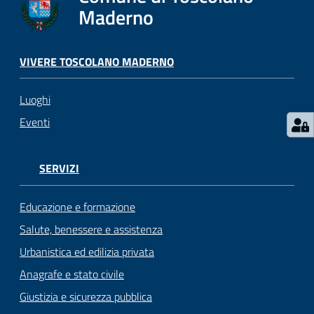
s
Maderno
e
r
v
VIVERE TOSCOLANO MADERNO
i
z
Luoghi
i
s
Eventi
c
o
l
SERVIZI
a
s
Educazione e formazione
t
Salute, benessere e assistenza
i
Urbanistica ed edilizia privata
c
i
Anagrafe e stato civile
Giustizia e sicurezza pubblica
Tutti