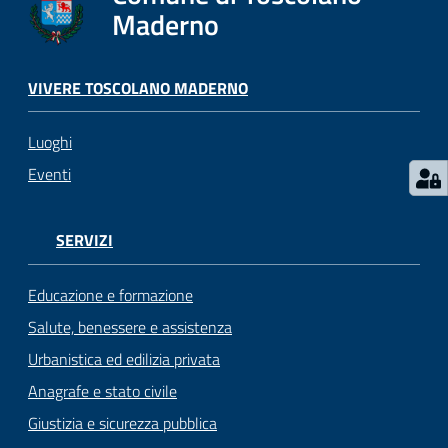
s
Maderno
e
r
v
VIVERE TOSCOLANO MADERNO
i
z
Luoghi
i
s
Eventi
c
o
l
SERVIZI
a
s
Educazione e formazione
t
Salute, benessere e assistenza
i
Urbanistica ed edilizia privata
c
i
Anagrafe e stato civile
Giustizia e sicurezza pubblica
Tutti