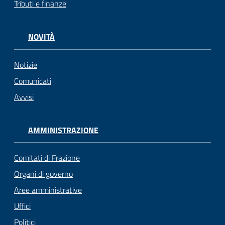
Tributi e finanze
gli
argomenti...
NOVITÀ
Notizie
Seguici
su
Comunicati
Avvisi
AMMINISTRAZIONE
Comitati di Frazione
Organi di governo
Aree amministrative
Uffici
Politici