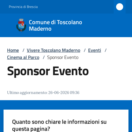
Vai al contenuto
Vai alla navigazione
Vai al footer
Provincia di Brescia
Comune
Comune di Toscolano
di
Maderno
Toscolano
Maderno
Home
/
Vivere Toscolano Maderno
/
Eventi
/
Cinema al Parco
/
Sponsor Evento
Sponsor Evento
Amministrazione
Novità
Ultimo aggiornamento
:
26-06-2026 09:36
Servizi
Quanto sono chiare le informazioni su
Vivere
questa pagina?
Toscolano