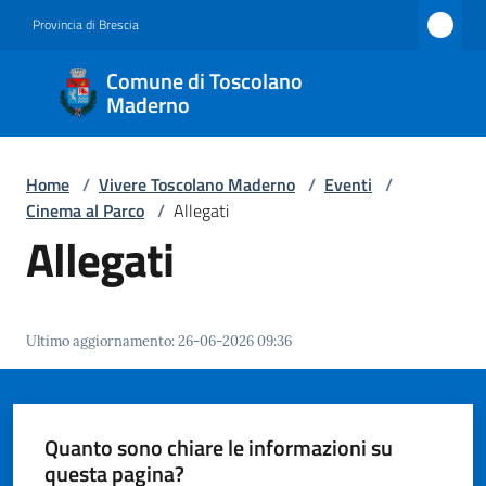
Vai al contenuto
Vai alla navigazione
Vai al footer
Provincia di Brescia
Comune
Comune di Toscolano
di
Maderno
Toscolano
Maderno
Home
/
Vivere Toscolano Maderno
/
Eventi
/
Cinema al Parco
/
Allegati
Allegati
Amministrazione
Novità
Ultimo aggiornamento
:
26-06-2026 09:36
Servizi
Quanto sono chiare le informazioni su
Vivere
questa pagina?
Toscolano