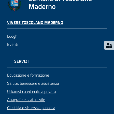
s
Maderno
e
r
v
VIVERE TOSCOLANO MADERNO
i
z
Luoghi
i
s
Eventi
c
o
l
SERVIZI
a
s
Educazione e formazione
t
Salute, benessere e assistenza
i
Urbanistica ed edilizia privata
c
i
Anagrafe e stato civile
Giustizia e sicurezza pubblica
Tutti