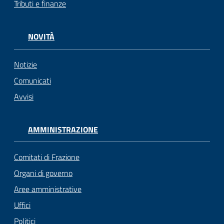
Tributi e finanze
gli
argomenti...
NOVITÀ
Notizie
Seguici
su
Comunicati
Avvisi
AMMINISTRAZIONE
Comitati di Frazione
Organi di governo
Aree amministrative
Uffici
Politici