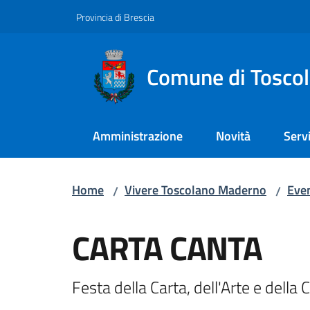
Vai al contenuto
Vai alla navigazione
Vai al footer
Provincia di Brescia
Comune di Tosco
Amministrazione
Novità
Servi
Home
Vivere Toscolano Maderno
Even
/
/
Salta al contenuto
CARTA CANTA
Festa della Carta, dell'Arte e della C