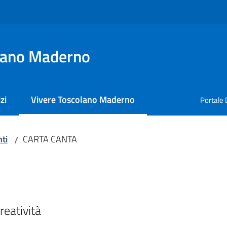
lano Maderno
zi
Vivere Toscolano Maderno
Portale 
Menu selezionato
ti
CARTA CANTA
/
reatività