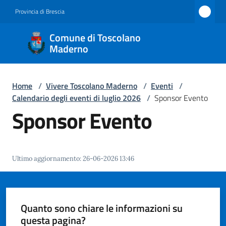
Vai al contenuto
Vai alla navigazione
Vai al footer
Provincia di Brescia
Comune
Comune di Toscolano
di
Maderno
Toscolano
Maderno
Home
/
Vivere Toscolano Maderno
/
Eventi
/
Calendario degli eventi di luglio 2026
/
Sponsor Evento
Sponsor Evento
Amministrazione
Novità
Ultimo aggiornamento
:
26-06-2026 13:46
Servizi
Quanto sono chiare le informazioni su
Vivere
questa pagina?
Toscolano