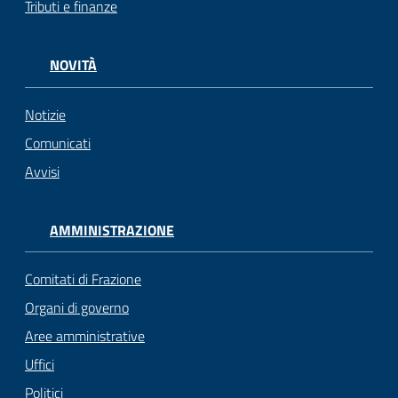
Tributi e finanze
gli
argomenti...
NOVITÀ
Notizie
Seguici
su
Comunicati
Avvisi
AMMINISTRAZIONE
Comitati di Frazione
Organi di governo
Aree amministrative
Uffici
Politici