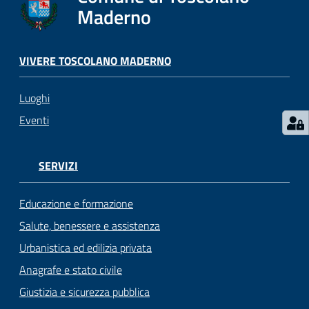
s
Maderno
e
r
v
VIVERE TOSCOLANO MADERNO
i
z
Luoghi
i
s
Eventi
c
o
l
SERVIZI
a
s
Educazione e formazione
t
Salute, benessere e assistenza
i
Urbanistica ed edilizia privata
c
i
Anagrafe e stato civile
Giustizia e sicurezza pubblica
Tutti