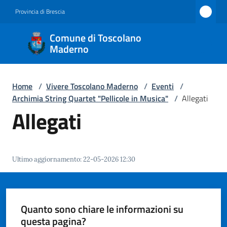
Vai al contenuto
Vai alla navigazione
Vai al footer
Provincia di Brescia
Comune
Comune di Toscolano
di
Maderno
Toscolano
Maderno
Home
/
Vivere Toscolano Maderno
/
Eventi
/
Archimia String Quartet "Pellicole in Musica"
/
Allegati
Allegati
Amministrazione
Novità
Ultimo aggiornamento
:
22-05-2026 12:30
Servizi
Quanto sono chiare le informazioni su
Vivere
questa pagina?
Toscolano