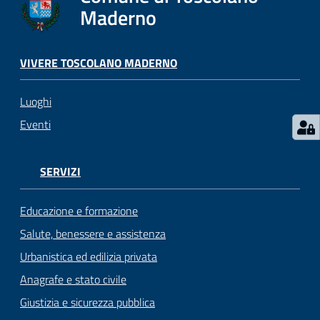
s
Maderno
e
r
v
VIVERE TOSCOLANO MADERNO
i
z
Luoghi
i
s
Eventi
c
o
l
SERVIZI
a
s
Educazione e formazione
t
Salute, benessere e assistenza
i
Urbanistica ed edilizia privata
c
i
Anagrafe e stato civile
Giustizia e sicurezza pubblica
Tutti