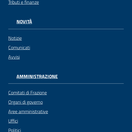
Tributi e finanze
gli
argomenti...
NOVITÀ
Notizie
Seguici
su
Comunicati
Avvisi
AMMINISTRAZIONE
Comitati di Frazione
Organi di governo
Aree amministrative
Uffici
Politici