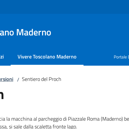
lano Maderno
zi
Vivere Toscolano Maderno
Portale 
Menu selezionato
rsioni
Sentiero del Proch
/
h
scia la macchina al parcheggio di Piazzale Roma (Maderno) ben 
ssa, si sale dalla scaletta fronte lago.