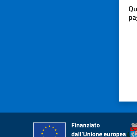
Qu
pa
Valut