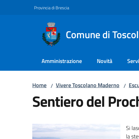
Vai al contenuto
Vai alla navigazione
Vai al footer
Provincia di Brescia
Comune di Tosco
Amministrazione
Novità
Servi
Home
Vivere Toscolano Maderno
Escu
/
/
Sentiero del Proc
Si la
la ste