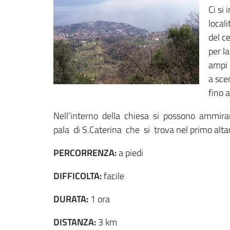
Ci si
local
del ce
per l
ampi 
a sce
fino 
Nell’interno della chiesa si possono ammira
pala di S.Caterina che si trova nel primo alta
PERCORRENZA:
a piedi
DIFFICOLTA:
facile
DURATA:
1 ora
DISTANZA:
3 km