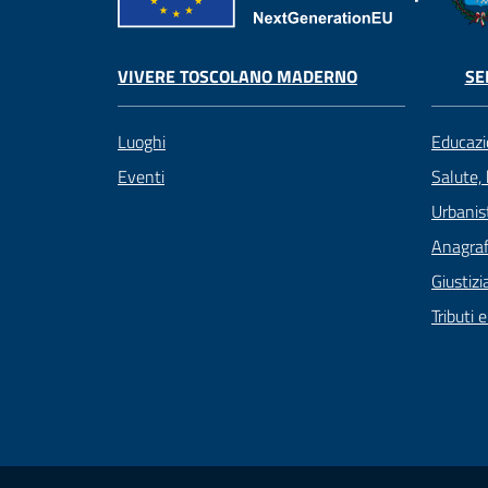
VIVERE TOSCOLANO MADERNO
SE
Luoghi
Educazi
Eventi
Salute,
Urbanist
Anagrafe
Giustizi
Tributi 