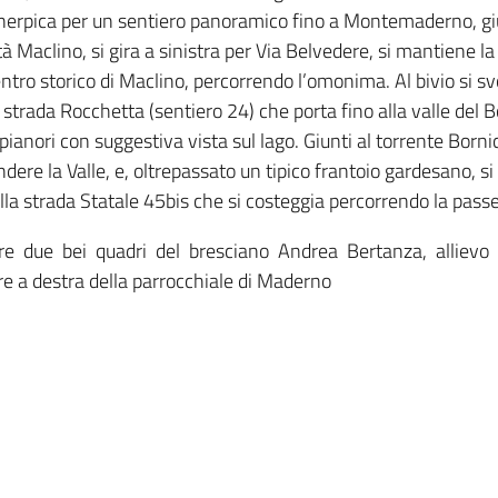
 inerpica per un sentiero panoramico fino a Montemaderno, giun
ità Maclino, si gira a sinistra per Via Belvedere, si mantiene l
ntro storico di Maclino, percorrendo l’omonima. Al bivio si svol
a strada Rocchetta (sentiero 24) che porta fino alla valle del
pianori con suggestiva vista sul lago. Giunti al torrente Bornic
ndere la Valle, e, oltrepassato un tipico frantoio gardesano, si
alla strada Statale 45bis che si costeggia percorrendo la passe
re due bei quadri del bresciano Andrea Bertanza, allievo 
re a destra della parrocchiale di Maderno