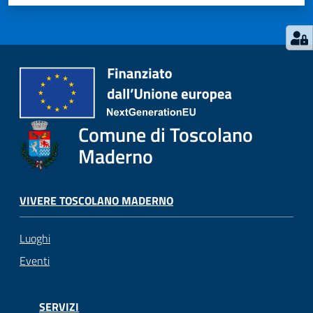
gli
argomenti...
Seguici
su
Comune di Toscolano
Maderno
VIVERE TOSCOLANO MADERNO
Luoghi
Eventi
SERVIZI