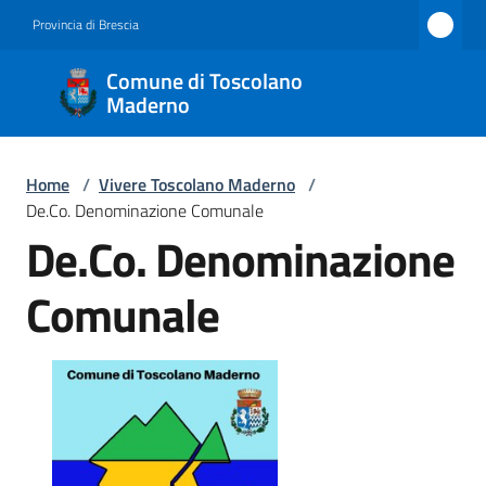
Vai al contenuto
Vai alla navigazione
Vai al footer
Provincia di Brescia
Comune
Comune di Toscolano
di
Maderno
Toscolano
Maderno
Home
/
Vivere Toscolano Maderno
/
De.Co. Denominazione Comunale
De.Co. Denominazione
Amministrazione
Comunale
Novità
Servizi
Vivere
Toscolano