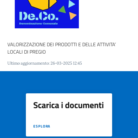
Maderno
Menu selezionato
P
VALORIZZAZIONE DEI PRODOTTI E DELLE ATTIVITA’
o
LOCALI DI PREGIO
r
t
Ultimo aggiornamento
:
26-03-2025 12:45
a
l
e
D
e
Scarica i documenti
d
a
l
ESPLORA
o