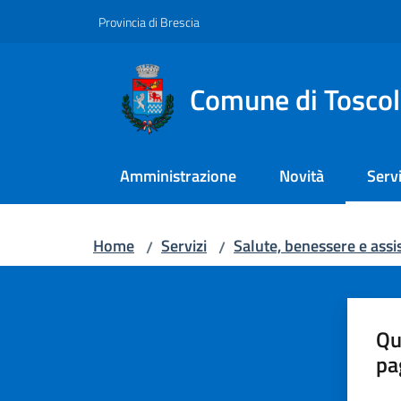
Vai al contenuto
Vai alla navigazione
Vai al footer
Provincia di Brescia
Comune di Tosco
Amministrazione
Novità
Servi
Menu
Home
Servizi
Salute, benessere e assi
/
/
Qu
pa
Valut