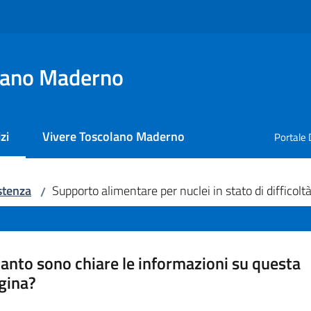
lano Maderno
zi
Vivere Toscolano Maderno
Portale 
 selezionato
stenza
Supporto alimentare per nuclei in stato di difficolt
/
anto sono chiare le informazioni su questa
gina?
a da 1 a 5 stelle