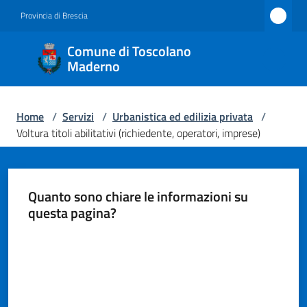
Vai al contenuto
Vai alla navigazione
Vai al footer
Provincia di Brescia
Comune
Comune di Toscolano
di
Maderno
Toscolano
Maderno
Home
/
Servizi
/
Urbanistica ed edilizia privata
/
Voltura titoli abilitativi (richiedente, operatori, imprese)
Amministrazione
Quanto sono chiare le informazioni su
Novità
questa pagina?
Valuta da 1 a 5 stelle
Servizi
Menu selezionato
Vivere
Toscolano