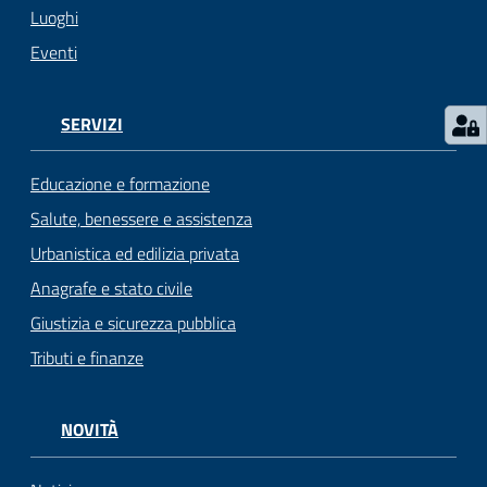
s
Luoghi
e
r
Eventi
v
i
SERVIZI
z
i
s
Educazione e formazione
c
Salute, benessere e assistenza
o
Urbanistica ed edilizia privata
l
a
Anagrafe e stato civile
s
Giustizia e sicurezza pubblica
t
Tributi e finanze
i
c
i
NOVITÀ
Tutti