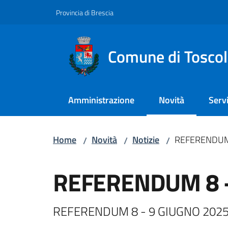
Vai al contenuto
Vai alla navigazione
Vai al footer
Provincia di Brescia
Comune di Tosco
Amministrazione
Novità
Servi
Menu selezionato
Home
Novità
Notizie
REFERENDUM 
/
/
/
Salta al contenuto
REFERENDUM 8 -
REFERENDUM 8 - 9 GIUGNO 202