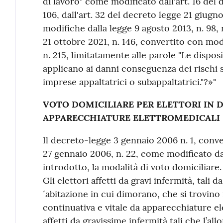
di lavoro" come modificato dall'art. 16 del 
106, dall'art. 32 del decreto legge 21 giugn
modifiche dalla legge 9 agosto 2013, n. 98, 
21 ottobre 2021, n. 146, convertito con mod
n. 215, limitatamente alle parole "Le dispo
applicano ai danni conseguenza dei rischi sp
imprese appaltatrici o subappaltatrici."?»"
VOTO DOMICILIARE PER ELETTORI IN 
APPARECCHIATURE ELETTROMEDICALI
Il decreto-legge 3 gennaio 2006 n. 1, conve
27 gennaio 2006, n. 22, come modificato da
introdotto, la modalità di voto domiciliare.
Gli elettori affetti da gravi infermità, tali
´abitazione in cui dimorano, che si trovino
continuativa e vitale da apparecchiature el
affetti da gravissime infermità tali che l’al