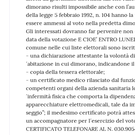
dimorano risulti impossibile anche con l’ausil
della legge 5 febbraio 1992, n. 104 hanno la 
essere ammessi al voto nella predetta dimo
Gli interessati dovranno far pervenire non 
data della votazione E CIOE’ ENTRO LUNED
comune nelle cui liste elettorali sono iscr
- una dichiarazione attestante la volontà di
´abitazione in cui dimorano, indicandone il
- copia della tessera elettorale;
- un certificato medico rilasciato dal funz
competenti organi della azienda sanitaria loc
´infermità fisica che comporta la dipendenz
apparecchiature elettromedicali, tale da imp
seggio”; il medesimo certificato potrà attes
un accompagnatore per l´esercizio del vo
CERTIFICATO TELEFONARE AL N. 030.905