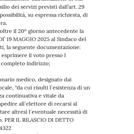
io dei servizi previsti dall’art. 29
possibilità, su espressa richiesta, di
ra.
oltre il 20º giorno antecedente la
I’ 19 MAGGIO 2025 al Sindaco del
itti, la seguente documentazione:
 esprimere il voto presso l
 completo indirizzo;
ionario medico, designato dai
ale, “da cui risulti l´esistenza di un
a continuativa e vitale da
edire all´elettore di recarsi al
tare altresì l´eventuale necessità di
to. PER IL RILASCIO DI DETTO
4322