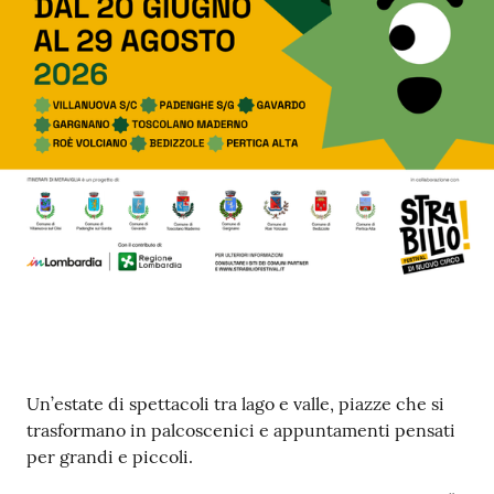
s
e
r
v
i
z
i
s
c
o
l
a
s
t
i
c
Contenuto
Un’estate di spettacoli tra lago e valle, piazze che si
i
trasformano in palcoscenici e appuntamenti pensati
per grandi e piccoli.
Tutti