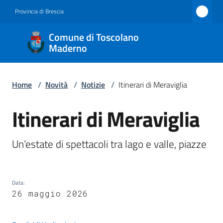
Vai al contenuto
Vai alla navigazione
Vai al footer
Provincia di Brescia
Comune
Comune di Toscolano
di
Maderno
Toscolano
Maderno
Home
/
Novità
/
Notizie
/
Itinerari di Meraviglia
Itinerari di Meraviglia
Salta al contenuto
Amministrazione
Un’estate di spettacoli tra lago e valle, piazze 
Novità
Menu selezionato
Servizi
Data
:
26 maggio 2026
Vivere
Toscolano