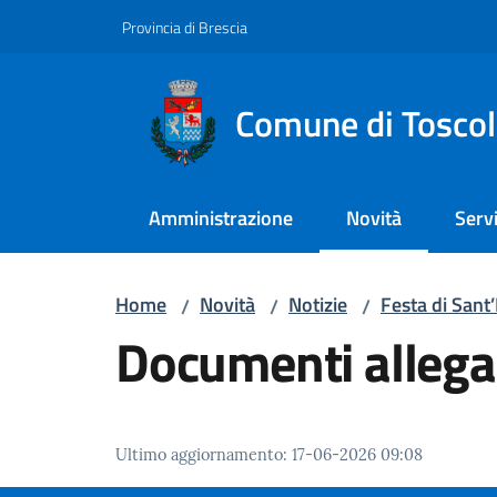
Vai al contenuto
Vai alla navigazione
Vai al footer
Provincia di Brescia
Comune di Tosco
Amministrazione
Novità
Servi
Menu selezionato
Home
Novità
Notizie
Festa di Sant
/
/
/
Documenti allega
Ultimo aggiornamento
:
17-06-2026 09:08