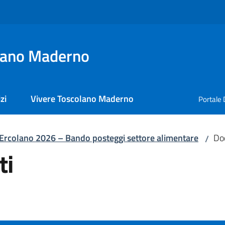
lano Maderno
zi
Vivere Toscolano Maderno
Portale 
’Ercolano 2026 – Bando posteggi settore alimentare
Do
/
ti