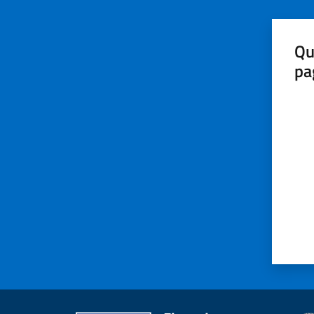
Qu
pa
Valut