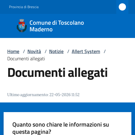
Vai al contenuto
Vai alla navigazione
Vai al footer
Provincia di Brescia
Comune
Comune di Toscolano
di
Maderno
Toscolano
Maderno
Home
/
Novità
/
Notizie
/
Allert System
/
Documenti allegati
Documenti allegati
Amministrazione
Novità
Ultimo aggiornamento
:
22-05-2026 11:52
Menu selezionato
Servizi
Quanto sono chiare le informazioni su
Vivere
questa pagina?
Toscolano