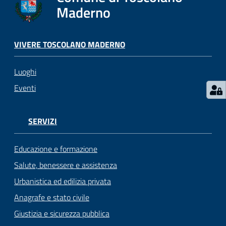
s
Maderno
e
r
v
VIVERE TOSCOLANO MADERNO
i
z
Luoghi
i
s
Eventi
c
o
l
SERVIZI
a
s
Educazione e formazione
t
Salute, benessere e assistenza
i
Urbanistica ed edilizia privata
c
i
Anagrafe e stato civile
Giustizia e sicurezza pubblica
Tutti