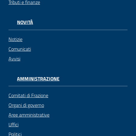
Tributi e finanze
gli
argomenti...
NOVITÀ
Notizie
Seguici
su
Comunicati
Avvisi
AMMINISTRAZIONE
Comitati di Frazione
Organi di governo
Aree amministrative
Uffici
Politici