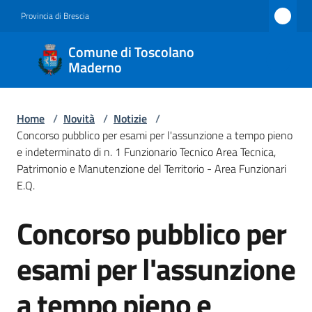
Vai al contenuto
Vai alla navigazione
Vai al footer
Provincia di Brescia
Comune
Comune di Toscolano
di
Maderno
Toscolano
Maderno
Home
/
Novità
/
Notizie
/
Concorso pubblico per esami per l'assunzione a tempo pieno
e indeterminato di n. 1 Funzionario Tecnico Area Tecnica,
Patrimonio e Manutenzione del Territorio - Area Funzionari
Amministrazione
E.Q.
Novità
Concorso pubblico per
Salta al contenuto
Menu selezionato
Servizi
esami per l'assunzione
Vivere
a tempo pieno e
Toscolano