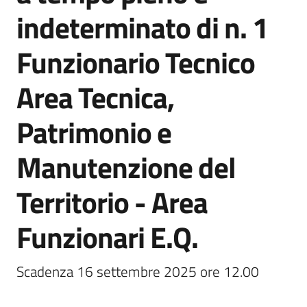
Maderno
indeterminato di n. 1
Funzionario Tecnico
Area Tecnica,
P
o
Patrimonio e
r
t
Manutenzione del
a
l
Territorio - Area
e
D
Funzionari E.Q.
e
d
a
Scadenza 16 settembre 2025 ore 12.00
l
o