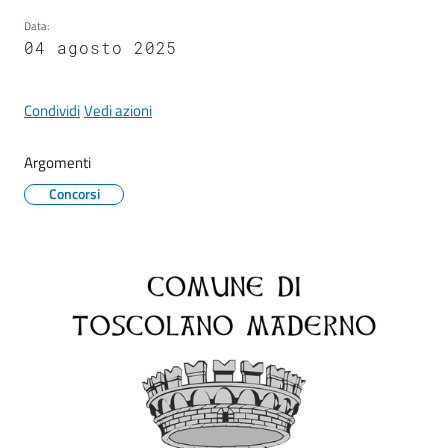
s
e
Data
:
r
04 agosto 2025
v
i
Condividi
Vedi azioni
z
i
Argomenti
s
c
Concorsi
o
l
a
s
t
i
c
i
Tutti