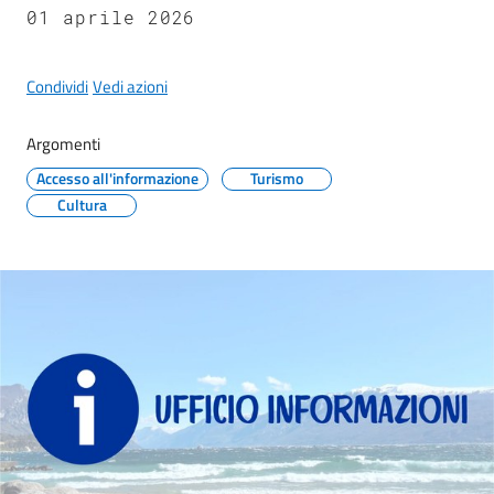
Maderno
01 aprile 2026
Condividi
Vedi azioni
Argomenti
P
o
Accesso all'informazione
Turismo
r
Cultura
t
a
l
e
D
e
d
a
l
o