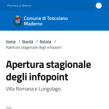
Vai al contenuto
Vai alla navigazione
Vai al footer
Provincia di Brescia
Comune
Comune di Toscolano
di
Maderno
Toscolano
Maderno
Home
/
Novità
/
Notizie
/
Apertura stagionale degli infopoint
Apertura stagionale
Amministrazione
Salta al contenuto
degli infopoint
Novità
Menu selezionato
Servizi
Villa Romana e Lungolago
Vivere
Toscolano
Data
: