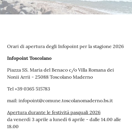
s
e
r
v
i
z
i
Contenuto
Orari di apertura degli Infopoint per la stagione 2026
s
c
Infopoint Toscolano
o
Piazza SS. Maria del Benaco c/o Villa Romana dei
l
Nonii Arrii - 25088 Toscolano Maderno
a
s
Tel +39 0365 515783
t
i
mail: infopoint@comune.toscolanomaderno.bs.it
c
Apertura durante le festività pasquali 2026
i
da venerdì 3 aprile a lunedì 6 aprile - dalle 14.00 alle
18.00
Tutti