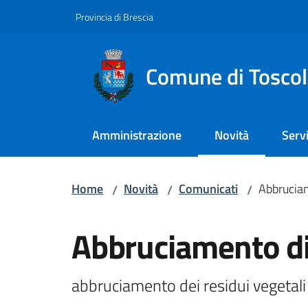
Vai al contenuto
Vai alla navigazione
Vai al footer
Provincia di Brescia
Comune di Tosco
Amministrazione
Novità
Servi
Menu selezionato
Home
Novità
Comunicati
Abbruciam
/
/
/
Salta al contenuto
Abbruciamento di
abbruciamento dei residui vegetali 