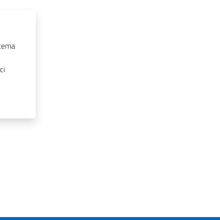
stema
ci