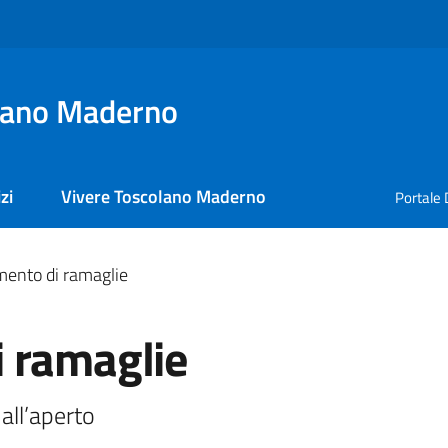
lano Maderno
zi
Vivere Toscolano Maderno
Portale 
ento di ramaglie
 ramaglie
all’aperto