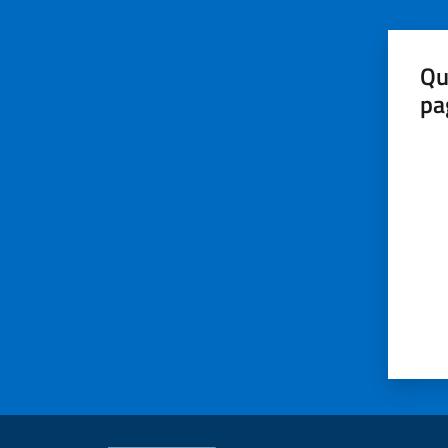
Qu
pa
Valut