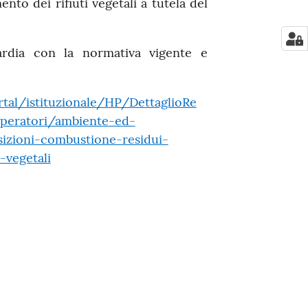
nto dei rifiuti vegetali a tutela del
rdia con la normativa vigente e
tal/istituzionale/HP/DettaglioRe
operatori/ambiente-ed-
izioni-combustione-residui-
-vegetali