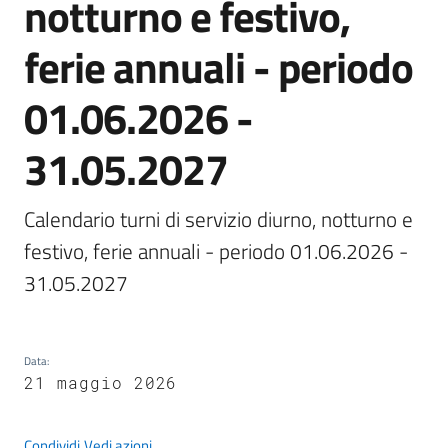
notturno e festivo,
Maderno
ferie annuali - periodo
01.06.2026 -
P
31.05.2027
o
r
t
Calendario turni di servizio diurno, notturno e 
a
festivo, ferie annuali - periodo 01.06.2026 - 
l
31.05.2027
e
D
e
d
Data
:
a
21 maggio 2026
l
o
Condividi
Vedi azioni