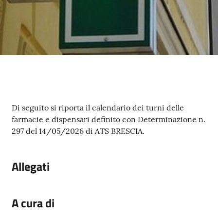
gli
argomenti...
Seguici
su
Contenuto
Di seguito si riporta il calendario dei turni delle
farmacie e dispensari definito con Determinazione n.
297 del 14/05/2026 di ATS BRESCIA.
Allegati
A cura di