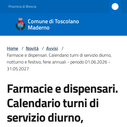
Vai al contenuto
Vai alla navigazione
Vai al footer
Provincia di Brescia
Comune
Comune di Toscolano
di
Maderno
Toscolano
Maderno
Home
/
Novità
/
Avvisi
/
Farmacie e dispensari. Calendario turni di servizio diurno,
notturno e festivo, ferie annuali - periodo 01.06.2026 -
31.05.2027
Amministrazione
Farmacie e dispensari.
Salta al contenuto
Novità
Menu selezionato
Calendario turni di
Servizi
servizio diurno,
Vivere
Toscolano