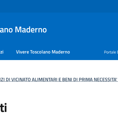
lano Maderno
zi
Vivere Toscolano Maderno
Portale 
 DI VICINATO ALIMENTARI E BENI DI PRIMA NECESSITA'
ti