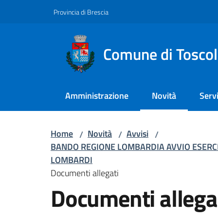
Vai al contenuto
Vai alla navigazione
Vai al footer
Provincia di Brescia
Comune di Tosco
Amministrazione
Novità
Servi
Menu selezionato
Home
Novità
Avvisi
/
/
/
BANDO REGIONE LOMBARDIA AVVIO ESERCIZI
LOMBARDI
Documenti allegati
Documenti allega