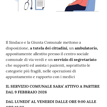
s
e
r
v
i
z
i
s
Contenuto
Il Sindaco e la Giunta Comunale mettono a
c
disposizione,
a tutela dei cittadini
,
un
ambulatorio
,
o
appositamente allestito presso il centro sociale
l
comunale di via verdi e un
servizio di segretariato
a
che supporti ed assista i pazienti, soprattutto le
s
categorie più fragili, nelle operazioni di
t
appuntamento e rapporto con i medici
i
c
IL SERVIZIO COMUNALE SARA’ ATTIVO A PARTIRE
i
DAL 9 FEBBRAIO 2026
DAL LUNEDI’ AL VENERDI DALLE ORE 9:00 ALLE
Tutti