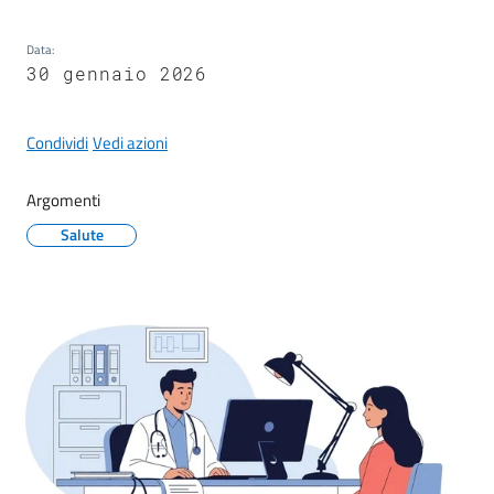
Maderno
Data
:
30 gennaio 2026
Condividi
Vedi azioni
P
o
Argomenti
r
t
Salute
a
l
e
D
e
d
a
l
o