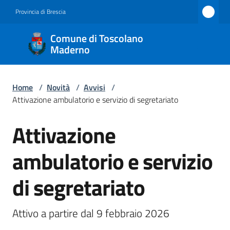
Vai al contenuto
Vai alla navigazione
Vai al footer
Provincia di Brescia
Comune
Comune di Toscolano
di
Maderno
Toscolano
Maderno
Home
/
Novità
/
Avvisi
/
Attivazione ambulatorio e servizio di segretariato
Attivazione
Amministrazione
Salta al contenuto
ambulatorio e servizio
Novità
Menu selezionato
di segretariato
Servizi
Vivere
Attivo a partire dal 9 febbraio 2026
Toscolano