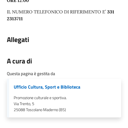
ORE 12:00
gli
argomenti...
IL NUMERO TELEFONICO DI RIFERIMENTO E’
331
2313711
Seguici
Allegati
su
A cura di
Questa pagina è gestita da
Ufficio Cultura, Sport e Biblioteca
Promozione culturale e sportiva.
Via Trento, 5
25088
Toscolano Maderno (BS)