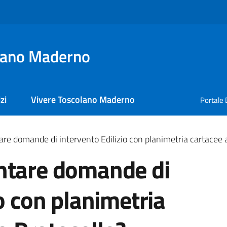
lano Maderno
zi
Vivere Toscolano Maderno
Portale 
re domande di intervento Edilizio con planimetria cartacee al
ntare domande di
io con planimetria