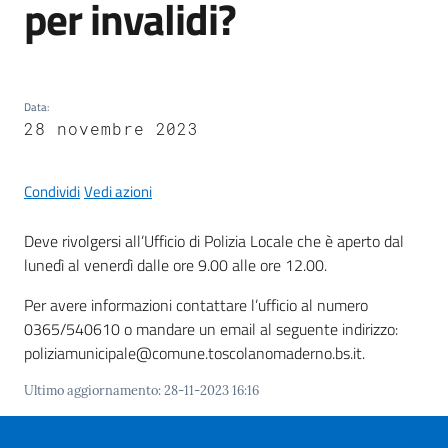
per invalidi?
Maderno
Data
:
28 novembre 2023
P
o
r
Condividi
Vedi azioni
t
a
Deve rivolgersi all’Ufficio di Polizia Locale che è aperto dal
l
lunedì al venerdì dalle ore 9.00 alle ore 12.00.
e
D
Per avere informazioni contattare l’ufficio al numero
e
0365/540610 o mandare un email al seguente indirizzo:
d
poliziamunicipale@comune.toscolanomaderno.bs.it.
a
Ultimo aggiornamento
:
28-11-2023 16:16
l
o