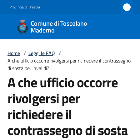
Vai al contenuto
Vai alla navigazione
Vai al footer
Provincia di Brescia
Comune
Comune di Toscolano
di
Maderno
Toscolano
Maderno
Home
/
Leggi le FAQ
/
A che ufficio occorre rivolgersi per richiedere il contrassegno
di sosta per invalidi?
A che ufficio occorre
Amministrazione
Salta al contenuto
rivolgersi per
Novità
richiedere il
Servizi
contrassegno di sosta
Vivere
Toscolano