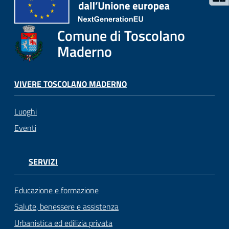
gli
argomenti...
Comune di Toscolano
Maderno
Seguici
su
VIVERE TOSCOLANO MADERNO
Luoghi
Eventi
SERVIZI
Educazione e formazione
Salute, benessere e assistenza
Urbanistica ed edilizia privata