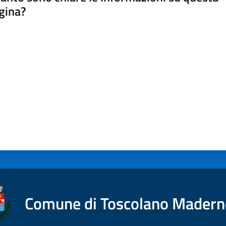
gina?
a da 1 a 5 stelle
Comune di Toscolano Mader