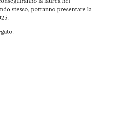
conseguiranno la laurea nel
ndo stesso, potranno presentare la
025.
egato.