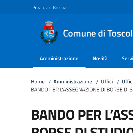
Vai al contenuto
Vai alla navigazione
Vai al footer
Provincia di Brescia
Comune di Tosco
Amministrazione
Novità
Servi
Menu selezionato
Home
Amministrazione
Uffici
Uffic
/
/
/
BANDO PER L’ASSEGNAZIONE DI BORSE DI 
Salta al contenuto
BANDO PER L’AS
BORSE DI STUDI