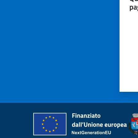
pa
Valut