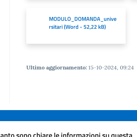
MODULO_DOMANDA_unive
rsitari
(
Word
-
52,22 kB
)
Ultimo aggiornamento
:
15-10-2024, 09:24
anto sono chiare le informazioni su questa