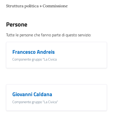
s
e
Struttura politica » Commissione
r
v
Persone
i
z
Tutte le persone che fanno parte di questo servizio
:
i
s
c
Francesco Andreis
o
Componente gruppo "La Civica
l
a
s
t
i
c
Giovanni Caldana
i
Componente gruppo "La Civica"
Tutti