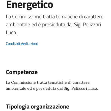
Energetico
Maderno
La Commissione tratta tematiche di carattere 
ambientale ed è presieduta dal Sig. Pelizzari 
Luca.
P
o
Condividi
Vedi azioni
r
t
a
l
e
Competenze
D
e
La Commissione tratta tematiche di carattere
d
ambientale ed è presieduta dal Sig. Pelizzari Luca.
a
l
Tipologia organizzazione
o