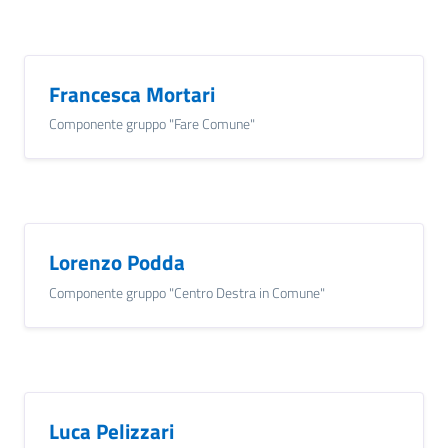
gli
argomenti...
Francesca Mortari
Componente gruppo "Fare Comune"
Seguici
su
Lorenzo Podda
Componente gruppo "Centro Destra in Comune"
Luca Pelizzari