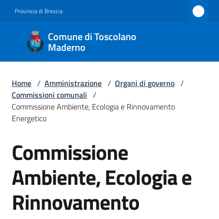
Vai al contenuto
Vai alla navigazione
Vai al footer
Provincia di Brescia
Comune
Comune di Toscolano
di
Maderno
Toscolano
Maderno
Home
/
Amministrazione
/
Organi di governo
/
Commissioni comunali
/
Commissione Ambiente, Ecologia e Rinnovamento
Energetico
Amministrazione
Menu selezionato
Commissione
Salta al contenuto
Novità
Ambiente, Ecologia e
Servizi
Rinnovamento
Vivere
Toscolano