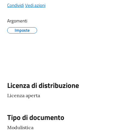
Maderno
Condividi
Vedi azioni
Argomenti
Imposte
P
o
r
t
a
l
Descrizione
Licenza di distribuzione
e
D
Licenza aperta
e
d
a
Tipo di documento
l
o
Modulistica