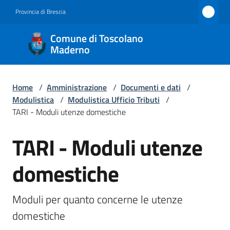
Vai al contenuto
Vai alla navigazione
Vai al footer
Provincia di Brescia
Comune
Comune di Toscolano
di
Maderno
Toscolano
Maderno
Home
/
Amministrazione
/
Documenti e dati
/
Modulistica
/
Modulistica Ufficio Tributi
/
TARI - Moduli utenze domestiche
Amministrazione
TARI - Moduli utenze
Menu selezionato
Salta al contenuto
Novità
domestiche
Servizi
Moduli per quanto concerne le utenze 
Vivere
domestiche
Toscolano