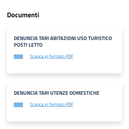
s
e
Documenti
r
v
i
z
DENUNCIA TARI ABITAZIONI USO TURISTICO
i
POSTI LETTO
s
c
Scarica in formato PDF
o
l
a
s
t
DENUNCIA TARI UTENZE DOMESTICHE
i
c
Scarica in formato PDF
i
Tutti