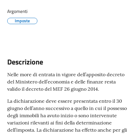
Maderno
Argomenti
Imposte
P
o
r
Descrizione
t
a
Nelle more di entrata in vigore dell’apposito decreto
l
del Ministero dell’economia e delle finanze resta
e
valido il decreto del MEF 26 giugno 2014.
D
e
La dichiarazione deve essere presentata entro il 30
d
giugno dell’anno successivo a quello in cui il possesso
a
degli immobili ha avuto inizio o sono intervenute
l
variazioni rilevanti ai fini della determinazione
o
dell’imposta. La dichiarazione ha effetto anche per gli