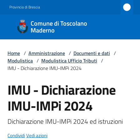
Vai al contenuto
Vai alla navigazione
Vai al footer
Provincia di Brescia
Comune
Comune di Toscolano
di
Maderno
Toscolano
Maderno
Home
/
Amministrazione
/
Documenti e dati
/
Modulistica
/
Modulistica Ufficio Tributi
/
IMU - Dichiarazione IMU-IMPi 2024
Amministrazione
IMU - Dichiarazione
Menu selezionato
Salta al contenuto
Novità
IMU-IMPi 2024
Servizi
Dichiarazione IMU-IMPi 2024 ed istruzioni
Vivere
Toscolano
Condividi
Vedi azioni