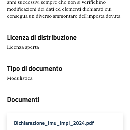
s
anni successivi sempre che non si verifichino
e
modificazioni dei dati ed elementi dichiarati cui
r
consegua un diverso ammontare dell’imposta dovuta.
v
i
z
Licenza di distribuzione
i
Licenza aperta
s
c
o
Tipo di documento
l
a
Modulistica
s
t
i
Documenti
c
i
Dichiarazione_imu_impi_2024.pdf
Tutti