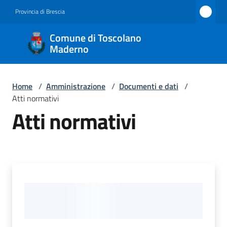
Vai al contenuto
Vai alla navigazione
Vai al footer
Provincia di Brescia
Comune
Comune di Toscolano
di
Maderno
Toscolano
Maderno
Home
/
Amministrazione
/
Documenti e dati
/
Atti normativi
Atti normativi
Amministrazione
Menu selezionato
Novità
Servizi
Vivere
Toscolano