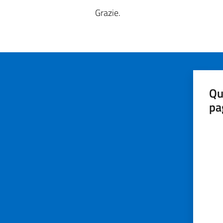
Grazie.
Qu
pa
Valut