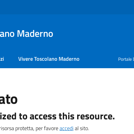
lano Maderno
zi
Vivere Toscolano Maderno
Portale 
ato
ized to access this resource.
isorsa protetta, per favore
accedi
al sito.