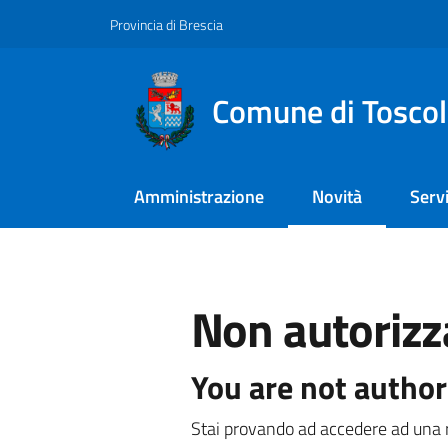
Vai al contenuto
Vai alla navigazione
Vai al footer
Provincia di Brescia
Comune di Tosco
Amministrazione
Novità
Servi
Menu selezionato
Non autorizz
You are not author
Stai provando ad accedere ad una r